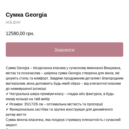
Сумка Georgia
HOLIDAY
12580,00
грн.
Замовити
Сумка Georgia – бездоганна класика у сучасному виконанні.Вишукана,
містка та позачасова – шкіряна сумка Georgia створена для жінок, які
цінують стиль та комфорт. Завдяки продуманим деталям і благородним
матеріалам, вона доповнить будь-який образ – від елегантної класики
до невимушеної розкоші.
✔ Натуральна шкіра преміум-класу – гладка або фактурна, в будь-
якому кольорі на твій вибір
✔ Розміри: 35/17/26 см – оптимальна місткість та пропорції
✔ Функціональна застібка та зручна конструкція для динамічного
ритму життя
Сумка жіноча класична, яка поєднує стриману елегантність і сучасний
акцент.