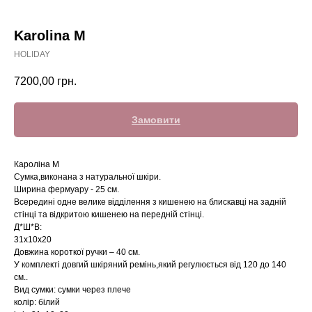
Karolina М
HOLIDAY
7200,00
грн.
Замовити
Кароліна М
Сумка,виконана з натуральної шкіри.
Ширина фермуару - 25 см.
Всередині одне велике відділення з кишенею на блискавці на задній
стінці та відкритою кишенею на передній стінці.
Д*Ш*В:
31x10x20
Довжина короткої ручки – 40 см.
У комплекті довгий шкіряний ремінь,який регулюється від 120 до 140
см..
Вид сумки: сумки через плече
колір: білий