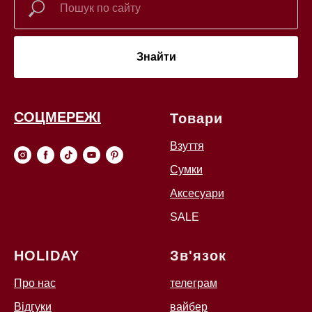
Знайти
СОЦМЕРЕЖІ
Товари
Взуття
Сумки
Аксесуари
SALE
HOLIDAY
Зв'язок
Про нас
телеграм
Відгуки
вайбер