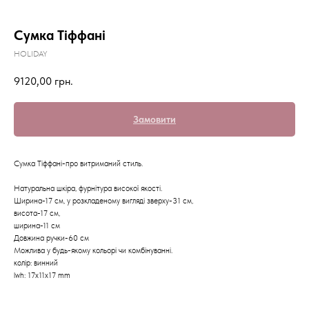
Сумка Тіффані
HOLIDAY
9120,00
грн.
Замовити
Сумка Тіффані-про витриманий стиль.
Натуральна шкіра, фурнітура високої якості.
Ширина-17 см, у розкладеному вигляді зверху-31 см,
висота-17 см,
ширина-11 см
Довжина ручки-60 см
Можлива у будь-якому кольорі чи комбінуванні.
колір: винний
lwh: 17x11x17 mm