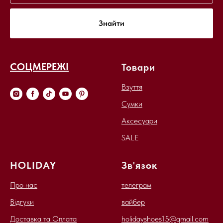
Знайти
СОЦМЕРЕЖІ
Товари
Взуття
Сумки
Аксесуари
SALE
HOLIDAY
Зв'язок
Про нас
телеграм
Відгуки
вайбер
Доставка та Оплата
holidayshoes15@gmail.com