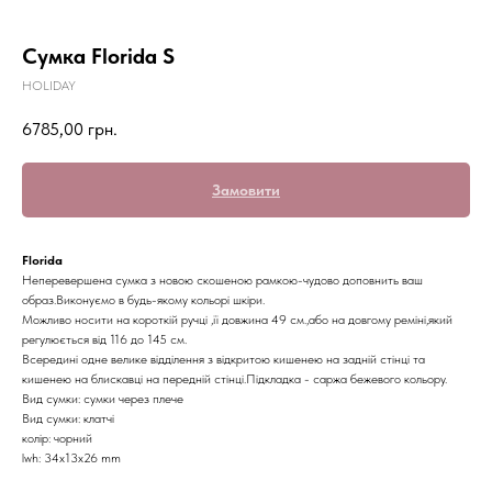
Сумка Florida S
HOLIDAY
6785,00
грн.
Замовити
Florida
Неперевершена сумка з новою скошеною рамкою-чудово доповнить ваш
образ.Виконуємо в будь-якому кольорі шкіри.
Можливо носити на короткій ручці ,її довжина 49 см.,або на довгому реміні,який
регулюється від 116 до 145 см.
Всередині одне велике відділення з відкритою кишенею на задній стінці та
кишенею на блискавці на передній стінці.Підкладка - саржа бежевого кольору.
Вид сумки: сумки через плече
Вид сумки: клатчі
колір: чорний
lwh: 34x13x26 mm