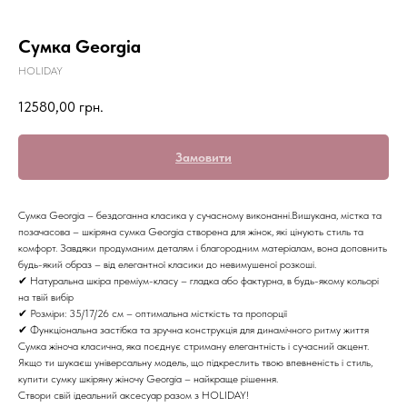
Сумка Georgia
HOLIDAY
12580,00
грн.
Замовити
Сумка Georgia – бездоганна класика у сучасному виконанні.Вишукана, містка та
позачасова – шкіряна сумка Georgia створена для жінок, які цінують стиль та
комфорт. Завдяки продуманим деталям і благородним матеріалам, вона доповнить
будь-який образ – від елегантної класики до невимушеної розкоші.
✔ Натуральна шкіра преміум-класу – гладка або фактурна, в будь-якому кольорі
на твій вибір
✔ Розміри: 35/17/26 см – оптимальна місткість та пропорції
✔ Функціональна застібка та зручна конструкція для динамічного ритму життя
Сумка жіноча класична, яка поєднує стриману елегантність і сучасний акцент.
Якщо ти шукаєш універсальну модель, що підкреслить твою впевненість і стиль,
купити сумку шкіряну жіночу Georgia – найкраще рішення.
Створи свій ідеальний аксесуар разом з HOLIDAY!