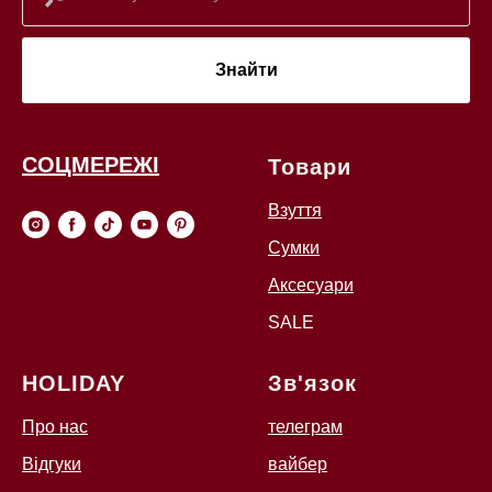
Знайти
СОЦМЕРЕЖІ
Товари
Взуття
Сумки
Аксесуари
SALE
HOLIDAY
Зв'язок
Про нас
телеграм
Відгуки
вайбер