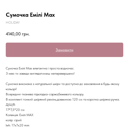
Сумочка Емілі Max
HOLIDAY
4140,00
грн.
Замовити
Сумочка Емілі Max елегантна і проста водночас.
З нею ти завжди виглядатимеш неперевершено!
Сумочка виконана з натуральної шкіри та доступна до замовлення в будь-якому
кольорі!
Всередині-тканева підкладка-саржа,бежевого кольору.
В комплекті тонкий шкіряний ремінь,довжиною 120 см та коротка шкіряна ручка.
Д/Ш/В:
17*7,5*20 см
Колекція: Емілі МАХ
колір: сірий
lwh: 17x7x20 mm