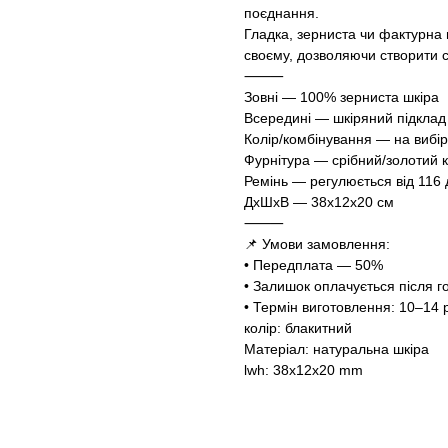
поєднання.
Гладка, зерниста чи фактурна 
своєму, дозволяючи створити с
⸻
Зовні — 100% зерниста шкіра
Всередині — шкіряний підклад
Колір/комбінування — на вибір
Фурнітура — срібний/золотий к
Ремінь — регулюється від 116 
ДхШхВ — 38х12х20 см
⸻
📌 Умови замовлення:
• Передплата — 50%
• Залишок оплачується після г
• Термін виготовлення: 10–14 
колір: блакитний
Матеріал: натуральна шкіра
lwh: 38x12x20 mm