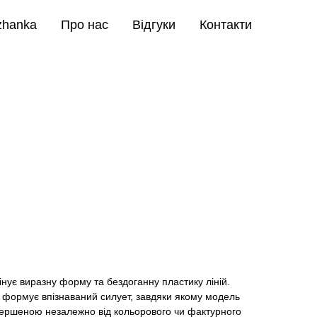
zhanka
Про нас
Відгуки
Контакти
інує виразну форму та бездоганну пластику ліній.
формує впізнаваний силует, завдяки якому модель
ершеною незалежно від кольорового чи фактурного