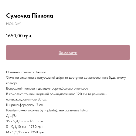
Сумочка Піккола
HOLIDAY
1650,00
грн.
Замовити
Новинка- сумочка Піккола
Сумочка виконана з натуральної шкіри та доступна до замовлення в будь-якому
кольорі!
Всередині-тканева підкладка-саржа,бежевого кольору.
В комплекті тонкий шкіряний ремінь,довжиною 120 см та ремінець-
ланцюжок,довжиною 87 см.
Ширина фермуару -7 см.
Розміри сумки можуть бути різні,від них залежить і ціна.
Д/Ш/В:
XS - 9/4/8 см - 1650 грн
S - 9/4/10 см - 1750 грн
М - 9/5/15 см - 1950 грн.