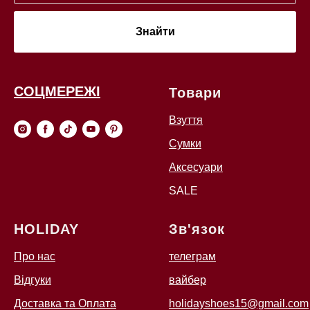
Знайти
СОЦМЕРЕЖІ
Товари
Взуття
Сумки
Аксесуари
SALE
HOLIDAY
Зв'язок
Про нас
телеграм
Відгуки
вайбер
Доставка та Оплата
holidayshoes15@gmail.com