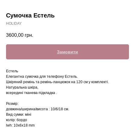
Сумочка Естель
HOLIDAY
3600,00
грн.
Замовити
Естель
Елегантна сумочка для телефону Естель.
Шкіряний ремінь та ремінь-ланцюжок на 120 см у комплекті.
Натуральна шкіра,
всередині тканева підкладка .
Розмір:
довжина/ширина/висота : 10/6/18 см.
Вид сумки: міні
колір: бордо
lwh: 10x6x18 mm