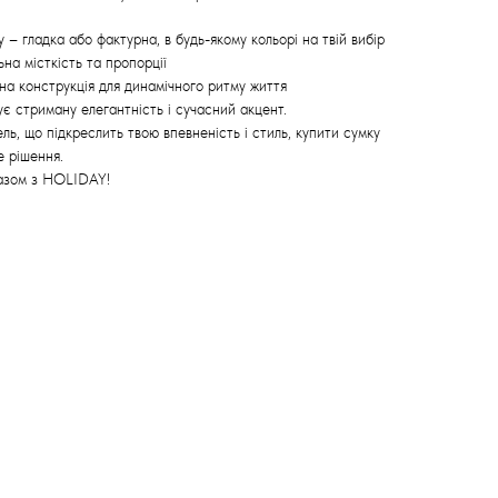
– гладка або фактурна, в будь-якому кольорі на твій вибір
на місткість та пропорції
на конструкція для динамічного ритму життя
є стриману елегантність і сучасний акцент.
ь, що підкреслить твою впевненість і стиль, купити сумку
е рішення.
разом з HOLIDAY!