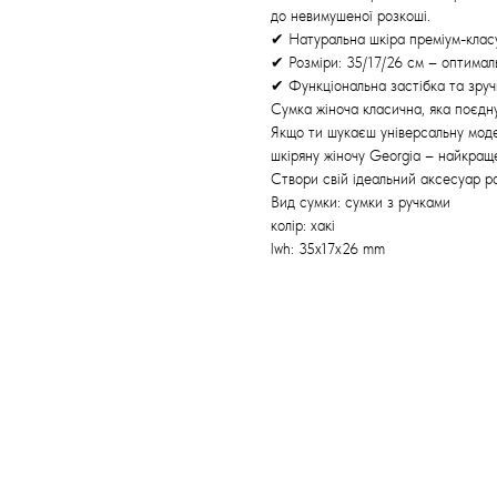
до невимушеної розкоші.
✔ Натуральна шкіра преміум-класу 
✔ Розміри: 35/17/26 см – оптималь
✔ Функціональна застібка та зруч
Сумка жіноча класична, яка поєдну
Якщо ти шукаєш універсальну модел
шкіряну жіночу Georgia – найкращ
Створи свій ідеальний аксесуар 
Вид сумки: сумки з ручками
колір: хакі
lwh: 35x17x26 mm