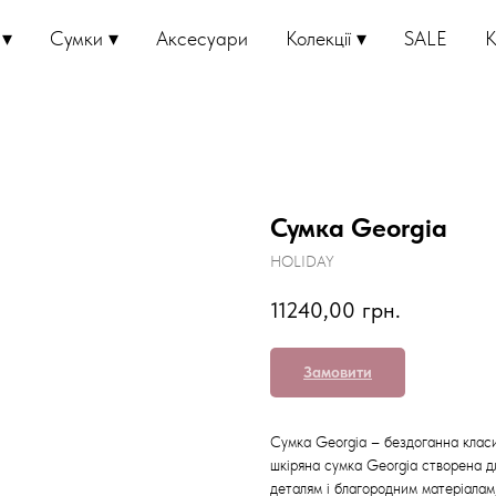
 ▾
Сумки ▾
Аксесуари
Колекції ▾
SALE
K
Сумка Georgia
HOLIDAY
11240,00
грн.
Замовити
Сумка Georgia – бездоганна класи
шкіряна сумка Georgia створена дл
деталям і благородним матеріалам,