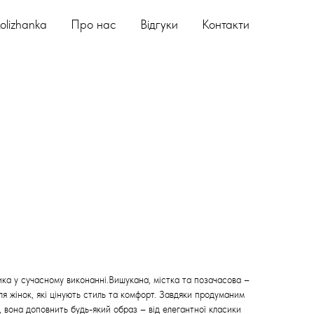
olizhanka
Про нас
Відгуки
Контакти
ка у сучасному виконанні.Вишукана, містка та позачасова –
я жінок, які цінують стиль та комфорт. Завдяки продуманим
 вона доповнить будь-який образ – від елегантної класики