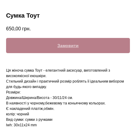
Сумка Тоут
650,00
грн.
Замовити
Ця жіноча сумка Тоут - елегантний аксесуар, виготовлений з
високоякісної екошкіри.
Стильний дизайн і практичний розмір роблять її ідеальним вибором
для будь-якого випадку.
Розміри:
Довжина/Ширина/Висота - 30/11/24 см.
В наявності у чорному,бежевому та коньячному кольорах.
Є накладений платіж,обмін.
колір: чорний
Вид сумки: сумки з ручками
lwh: 30x11x24 mm