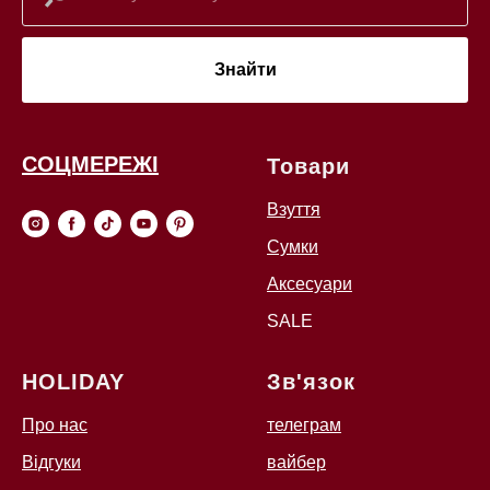
Знайти
СОЦМЕРЕЖІ
Товари
Взуття
Сумки
Аксесуари
SALE
HOLIDAY
Зв'язок
Про нас
телеграм
Відгуки
вайбер