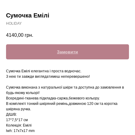
Сумочка Емілі
HOLIDAY
4140,00
грн.
Замовити
Сумочка Емілі елегантна і проста водночас.
З нею ти завжди виглядатимеш неперевершено!
Сумочка виконана з натуральної шкіри та доступна до замовлення в
будь-якому кольорі!
Всередині-тканева підкладка-саржа,бежевого кольору.
В комплекті тонкий шкіряний ремінь,довжиною 120 см та коротка
шкіряна ручка.
Д/Ш/В:
17*7,5*17 см
Колекція: Емілі
lwh: 17x7x17 mm