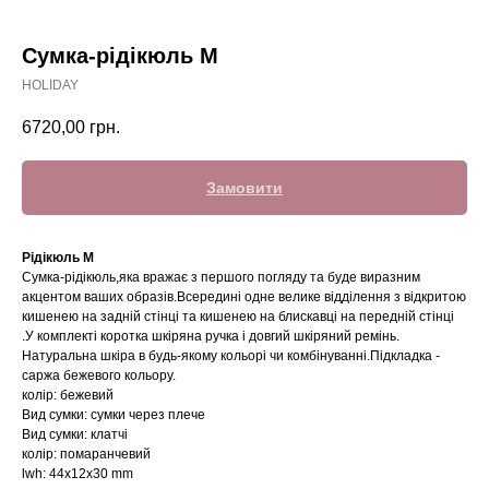
Сумка-рідікюль М
HOLIDAY
6720,00
грн.
Замовити
Рідікюль М
Сумка-рідікюль,яка вражає з першого погляду та буде виразним
акцентом ваших образів.Всередині одне велике відділення з відкритою
кишенею на задній стінці та кишенею на блискавці на передній стінці
.У комплекті коротка шкіряна ручка і довгий шкіряний ремінь.
Натуральна шкіра в будь-якому кольорі чи комбінуванні.Підкладка -
саржа бежевого кольору.
колір: бежевий
Вид сумки: сумки через плече
Вид сумки: клатчі
колір: помаранчевий
lwh: 44x12x30 mm