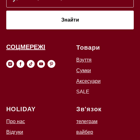
Знайти
СОЦМЕРЕЖІ
Товари
Взуття
Сумки
Аксесуари
SALE
HOLIDAY
Зв'язок
Про нас
телеграм
Відгуки
вайбер