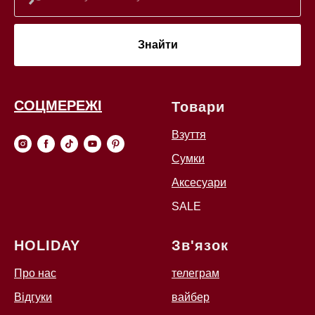
Знайти
СОЦМЕРЕЖІ
Товари
Взуття
Сумки
Аксесуари
SALE
HOLIDAY
Зв'язок
Про нас
телеграм
Відгуки
вайбер