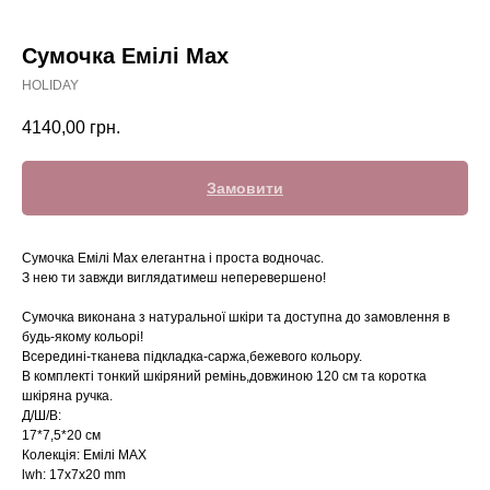
Сумочка Емілі Max
HOLIDAY
4140,00
грн.
Замовити
Сумочка Емілі Max елегантна і проста водночас.
З нею ти завжди виглядатимеш неперевершено!
Сумочка виконана з натуральної шкіри та доступна до замовлення в
будь-якому кольорі!
Всередині-тканева підкладка-саржа,бежевого кольору.
В комплекті тонкий шкіряний ремінь,довжиною 120 см та коротка
шкіряна ручка.
Д/Ш/В:
17*7,5*20 см
Колекція: Емілі МАХ
lwh: 17x7x20 mm