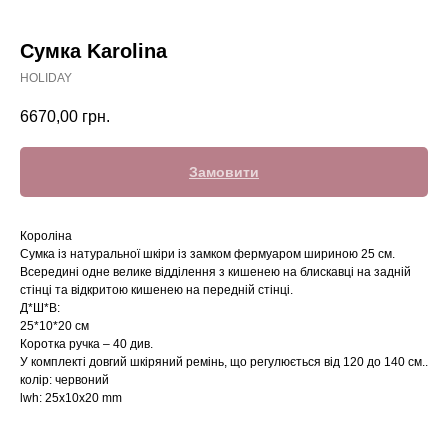
Сумка Karolina
HOLIDAY
6670,00
грн.
Замовити
Короліна
Сумка із натуральної шкіри із замком фермуаром шириною 25 см.
Всередині одне велике відділення з кишенею на блискавці на задній
стінці та відкритою кишенею на передній стінці.
Д*Ш*В:
25*10*20 см
Коротка ручка – 40 див.
У комплекті довгий шкіряний ремінь, що регулюється від 120 до 140 см..
колір: червоний
lwh: 25x10x20 mm