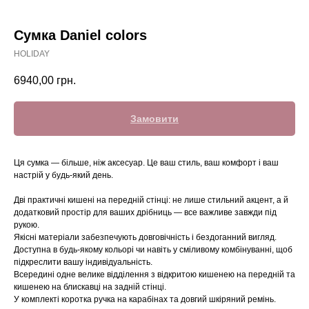
Сумка Daniel colors
HOLIDAY
6940,00
грн.
Замовити
Ця сумка — більше, ніж аксесуар. Це ваш стиль, ваш комфорт і ваш
настрій у будь-який день.
Дві практичні кишені на передній стінці: не лише стильний акцент, а й
додатковий простір для ваших дрібниць — все важливе завжди під
рукою.
Якісні матеріали забезпечують довговічність і бездоганний вигляд.
Доступна в будь-якому кольорі чи навіть у сміливому комбінуванні, щоб
підкреслити вашу індивідуальність.
Всередині одне велике відділення з відкритою кишенею на передній та
кишенею на блискавці на задній стінці.
У комплекті коротка ручка на карабінах та довгий шкіряний ремінь.