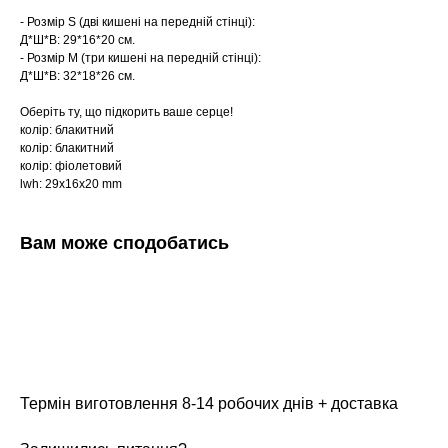
- Розмір S (дві кишені на передній стінці):
Д*Ш*В: 29*16*20 см.
- Розмір М (три кишені на передній стінці):
Д*Ш*В: 32*18*26 см.
Оберіть ту, що підкорить ваше серце!
колір: блакитний
колір: блакитний
колір: фіолетовий
lwh: 29x16x20 mm
Вам може сподобатись
Термін виготовлення 8-14 робочих днів + доставка