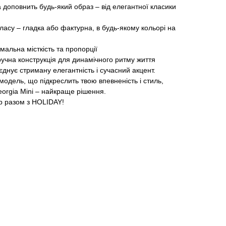
доповнить будь-який образ – від елегантної класики
асу – гладка або фактурна, в будь-якому кольорі на
мальна місткість та пропорції
ручна конструкція для динамічного ритму життя
єднує стриману елегантність і сучасний акцент.
одель, що підкреслить твою впевненість і стиль,
eorgia Mini – найкраще рішення.
ар разом з HOLIDAY!