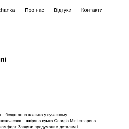
zhanka
Про нас
Відгуки
Контакти
ni
и – бездоганна класика у сучасному
 позачасова – шкіряна сумка Georgia Mini створена
та комфорт. Завдяки продуманим деталям і