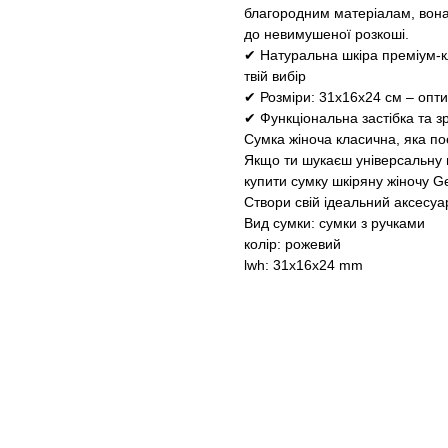
благородним матеріалам, вона 
до невимушеної розкоші.
✔ Натуральна шкіра преміум-кл
твій вибір
✔ Розміри: 31x16x24 см – опти
✔ Функціональна застібка та з
Сумка жіноча класична, яка по
Якщо ти шукаєш універсальну м
купити сумку шкіряну жіночу G
Створи свій ідеальний аксесу
Вид сумки: сумки з ручками
колір: рожевий
lwh: 31x16x24 mm