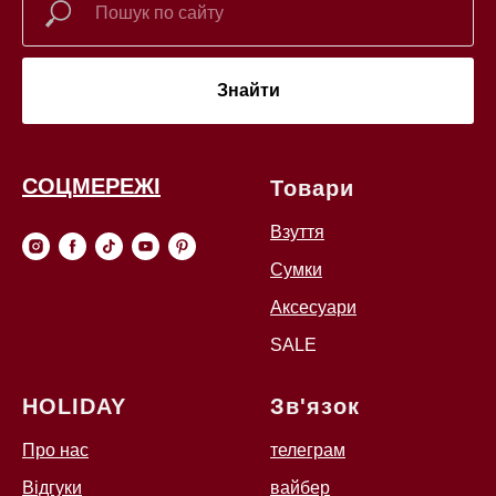
Знайти
СОЦМЕРЕЖІ
Товари
Взуття
Сумки
Аксесуари
SALE
HOLIDAY
Зв'язок
Про нас
телеграм
Відгуки
вайбер