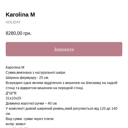
Karolina М
HOLIDAY
8280,00
грн.
Замовити
Кароліна М
Сумка,виконана з натуральної шкіри.
Ширина фермуару - 25 см.
Всередині одне велике відділення з кишенею на блискавці на задній
стінці та відкритою кишенею на передній стінці.
Д*Ш*В:
31x10x20
Довжина короткої ручки – 40 см.
У комплекті довгий шкіряний ремінь,який регулюється від 120 до 140
см..
Вид сумки: сумки через плече
колір: кемел