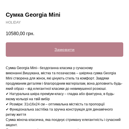
Сумка Georgia Mini
HOLIDAY
10580,00
грн.
Замовити
Сумка Georgia Mini– бездоганна класика у сучасному
виконанні.Вишукана, містка та позачасова – шкіряна сумка Georgia
Mini створена для жінок, які цінують стиль та комфорт. Завдяки
продуманим деталям і благородним матеріалам, вона доповнить будь-
який образ – від елегантної класики до невимушеної розкоші.
✔ Натуральна шкіра преміум-класу – гладка або фактурна, в будь-
якому кольорі на твій вибір
✔ Розміри: 31x16x24 см – оптимальна місткість та пропорції
✔ Функціональна застібка та зручна конструкція для динамічного
ритму життя
Сумка жіноча класична, яка поєднує стриману елегантність і сучасний
акцент.