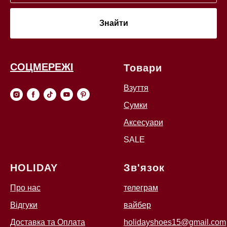
Знайти
СОЦМЕРЕЖІ
Товари
Взуття
Сумки
Аксесуари
SALE
HOLIDAY
Зв'язок
Про нас
телеграм
Відгуки
вайбер
Доставка та Оплата
holidayshoes15@gmail.com