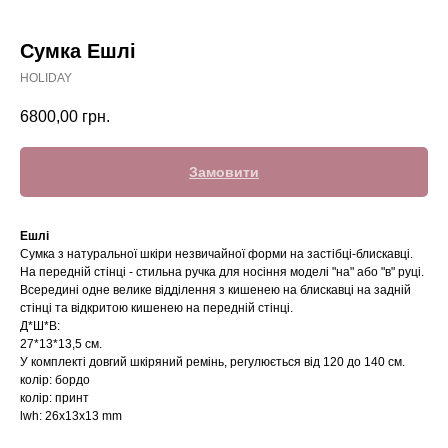
Сумка Ешлі
HOLIDAY
6800,00
грн.
Замовити
Ешлі
Сумка з натуральної шкіри незвичайної форми на застібці-блискавці.
На передній стінці - стильна ручка для носіння моделі "на" або "в" руці.
Всередині одне велике відділення з кишенею на блискавці на задній
стінці та відкритою кишенею на передній стінці.
Д*Ш*В:
27*13*13,5 см.
У комплекті довгий шкіряний ремінь, регулюється від 120 до 140 см.
колір: бордо
колір: принт
lwh: 26x13x13 mm