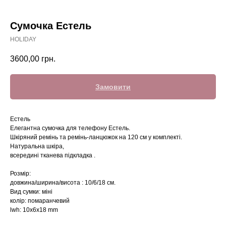
Сумочка Естель
HOLIDAY
3600,00
грн.
Замовити
Естель
Елегантна сумочка для телефону Естель.
Шкіряний ремінь та ремінь-ланцюжок на 120 см у комплекті.
Натуральна шкіра,
всередині тканева підкладка .
Розмір:
довжина/ширина/висота : 10/6/18 см.
Вид сумки: міні
колір: помаранчевий
lwh: 10x6x18 mm