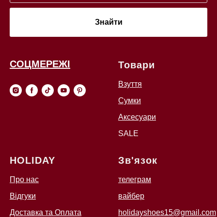
Знайти
СОЦМЕРЕЖІ
Товари
Взуття
Сумки
Аксесуари
SALE
HOLIDAY
Зв'язок
Про нас
телеграм
Відгуки
вайбер
Доставка та Оплата
holidayshoes15@gmail.com