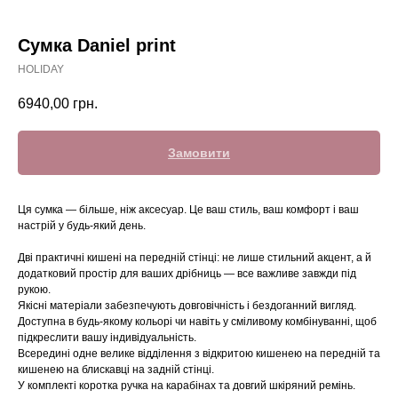
Сумка Daniel print
HOLIDAY
6940,00
грн.
Замовити
Ця сумка — більше, ніж аксесуар. Це ваш стиль, ваш комфорт і ваш
настрій у будь-який день.
Дві практичні кишені на передній стінці: не лише стильний акцент, а й
додатковий простір для ваших дрібниць — все важливе завжди під
рукою.
Якісні матеріали забезпечують довговічність і бездоганний вигляд.
Доступна в будь-якому кольорі чи навіть у сміливому комбінуванні, щоб
підкреслити вашу індивідуальність.
Всередині одне велике відділення з відкритою кишенею на передній та
кишенею на блискавці на задній стінці.
У комплекті коротка ручка на карабінах та довгий шкіряний ремінь.