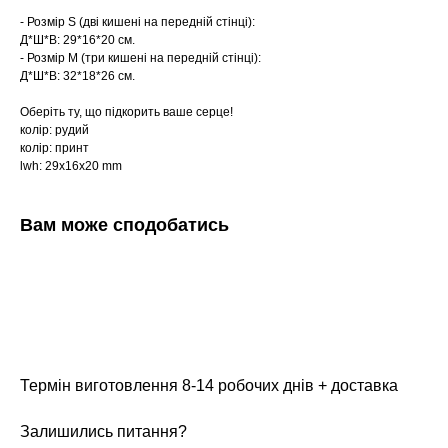
- Розмір S (дві кишені на передній стінці):
Д*Ш*В: 29*16*20 см.
- Розмір М (три кишені на передній стінці):
Д*Ш*В: 32*18*26 см.
Оберіть ту, що підкорить ваше серце!
колір: рудий
колір: принт
lwh: 29x16x20 mm
Вам може сподобатись
Термін виготовлення 8-14 робочих днів + доставка
Залишились питання?