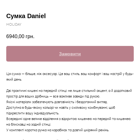
Сумка Daniel
HOLIDAY
6940,00
грн.
Замовити
Ця сумка — більше, ніж аксесуар. Це ваш стиль, ваш комфорт і ваш настрій у будь-
який день.
Дві практичні кишені на передній стінці: не лише стильний акцент, а й додатковий
простір для ваших дрібниць — все важливе завжди під рукою.
Якісні матеріали забезпечують довговічність і бездоганний вигляд.
Доступна в будь-якому кольорі чи навіть у сміливому комбінуванні, щоб
підкреслити вашу індивідуальність.
Всередині одне велике відділення з відкритою кишенею на передній та кишенею
на блискавці на задній стінці.
У комплекті коротка ручка на карабінах та довгий шкіряний ремінь.