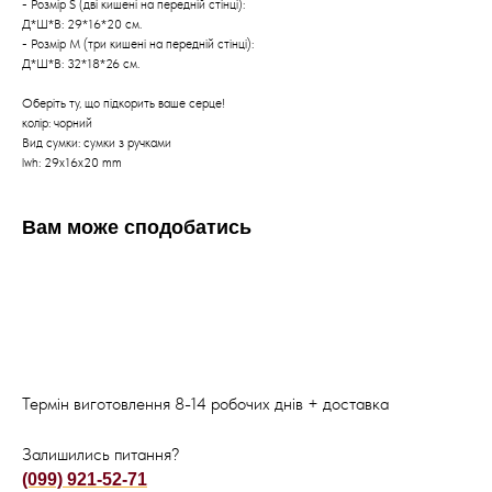
- Розмір S (дві кишені на передній стінці):
Д*Ш*В: 29*16*20 см.
- Розмір М (три кишені на передній стінці):
Д*Ш*В: 32*18*26 см.
Оберіть ту, що підкорить ваше серце!
колір: чорний
Вид сумки: сумки з ручками
lwh: 29x16x20 mm
Вам може сподобатись
Термін виготовлення 8-14 робочих днів + доставка
Залишились питання?
(099) 921-52-71