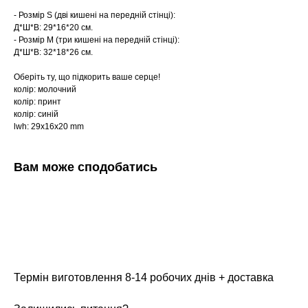
- Розмір S (дві кишені на передній стінці):
Д*Ш*В: 29*16*20 см.
- Розмір М (три кишені на передній стінці):
Д*Ш*В: 32*18*26 см.
Оберіть ту, що підкорить ваше серце!
колір: молочний
колір: принт
колір: синій
lwh: 29x16x20 mm
Вам може сподобатись
Термін виготовлення 8-14 робочих днів + доставка