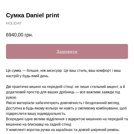
Сумка Daniel print
HOLIDAY
6940,00
грн.
Замовити
Ця сумка — більше, ніж аксесуар. Це ваш стиль, ваш комфорт і ваш
настрій у будь-який день.
Дві практичні кишені на передній стінці: не лише стильний акцент, а й
додатковий простір для ваших дрібниць — все важливе завжди під
рукою.
Якісні матеріали забезпечують довговічність і бездоганний вигляд.
Доступна в будь-якому кольорі чи навіть у сміливому комбінуванні, щоб
підкреслити вашу індивідуальність.
Всередині одне велике відділення з відкритою кишенею на передній та
кишенею на блискавці на задній стінці.
У комплекті коротка ручка на карабінах та довгий шкіряний ремінь.