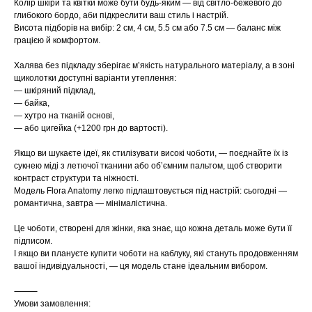
Колір шкіри та квітки може бути будь-яким — від світло-бежевого до
глибокого бордо, аби підкреслити ваш стиль і настрій.
Висота підборів на вибір: 2 см, 4 см, 5.5 см або 7.5 см — баланс між
грацією й комфортом.
Халява без підкладу зберігає м’якість натурального матеріалу, а в зоні
щиколотки доступні варіанти утеплення:
— шкіряний підклад,
— байка,
— хутро на тканій основі,
— або цигейка (+1200 грн до вартості).
Якщо ви шукаєте ідеї, як стилізувати високі чоботи, — поєднайте їх із
сукнею міді з летючої тканини або об’ємним пальтом, щоб створити
контраст структури та ніжності.
Модель Flora Anatomy легко підлаштовується під настрій: сьогодні —
романтична, завтра — мінімалістична.
Це чоботи, створені для жінки, яка знає, що кожна деталь може бути її
підписом.
І якщо ви плануєте купити чоботи на каблуку, які стануть продовженням
вашої індивідуальності, — ця модель стане ідеальним вибором.
⸻
Умови замовлення: