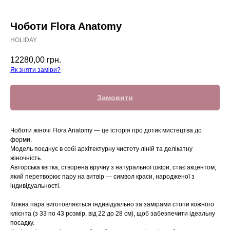
Чоботи Flora Anatomy
HOLIDAY
12280,00
грн.
Як зняти заміри?
Замовити
Чоботи жіночі Flora Anatomy — це історія про дотик мистецтва до
форми.
Модель поєднує в собі архітектурну чистоту ліній та делікатну
жіночність.
Авторська квітка, створена вручну з натуральної шкіри, стає акцентом,
який перетворює пару на витвір — символ краси, народженої з
індивідуальності.
Кожна пара виготовляється індивідуально за замірами стопи кожного
клієнта (з 33 по 43 розмір, від 22 до 28 см), щоб забезпечити ідеальну
посадку.