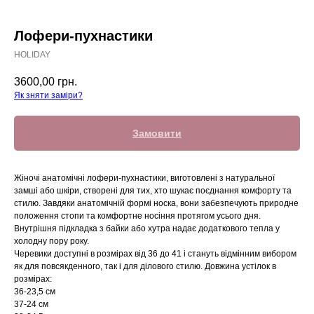
Лофери-пухнастики
HOLIDAY
3600,00
грн.
Як зняти заміри?
Замовити
Жіночі анатомічні лофери-пухнастики, виготовлені з натуральної
замші або шкіри, створені для тих, хто шукає поєднання комфорту та
стилю. Завдяки анатомічній формі носка, вони забезпечують природне
положення стопи та комфортне носіння протягом усього дня.
Внутрішня підкладка з байки або хутра надає додаткового тепла у
холодну пору року.
Черевики доступні в розмірах від 36 до 41 і стануть відмінним вибором
як для повсякденного, так і для ділового стилю. Довжина устілок в
розмірах:
36-23,5 см
37-24 см