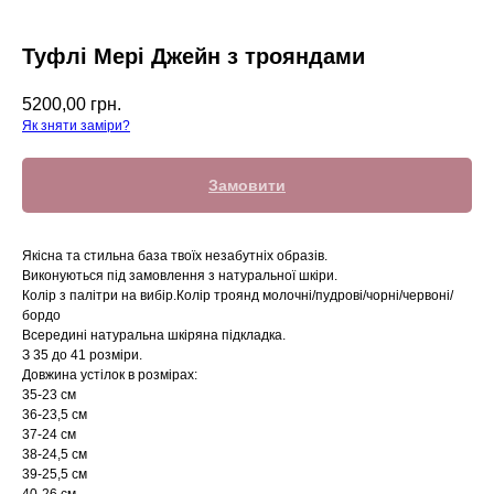
Туфлі Мері Джейн з трояндами
5200,00
грн.
Як зняти заміри?
Замовити
Якісна та стильна база твоїх незабутніх образів.
Виконуються під замовлення з натуральної шкіри.
Колір з палітри на вибір.Колір троянд молочні/пудрові/чорні/червоні/
бордо
Всередині натуральна шкіряна підкладка.
З 35 до 41 розміри.
Довжина устілок в розмірах:
35-23 cм
36-23,5 см
37-24 см
38-24,5 см
39-25,5 см