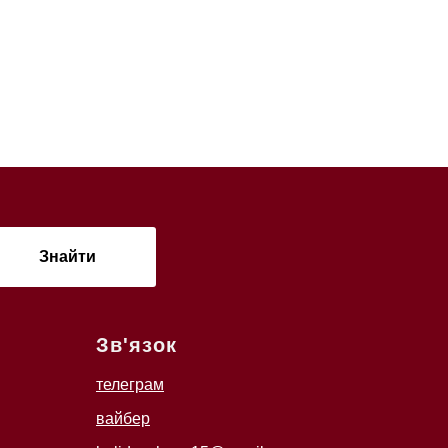
Знайти
Зв'язок
телеграм
вайбер