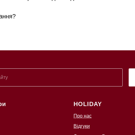
ання?
ри
HOLIDAY
Про нас
Відгуки