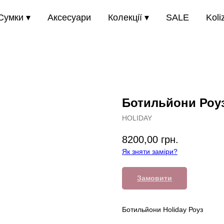
Сумки ▾
Аксесуари
Колекції ▾
SALE
Koli
Ботильйони Роу
HOLIDAY
8200,00
грн.
Як зняти заміри?
Замовити
Ботильйони Holiday Роуз