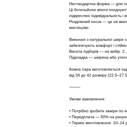
Нестандартна форма — для тих
Ці ботильйони жіночі поєднуют
підкреслює індивідуальність і 
Розділений носок — це не викли
мистецтво.
Виконані з натуральної шкіри 
забезпечують комфорт і стійкіс
Висота підборів — на вибір: 2, 
Підкладка — шкіряна або утеп
Кожна пара виготовляється ін
від 34 до 42 розміру (22.5–27.5
⸻
Умови замовлення:
• Потрібно зробити заміри по і
• Передплата — 50% на рахуно
• Термін виготовлення: 10–14 