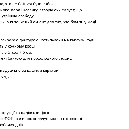
, хто не боїться бути собою.
ь авангард і класику, створюючи силует, що
внутрішню свободу.
к, а витончений акцент для тих, хто бачить у моді
з глибокою фактурою, ботильйони на каблуку Роуз
ть у кожному кроці.
4, 5.5 або 7.5 см.
лені байкою для прохолодного сезону.
дивідуально за вашими мірками —
 см).
нструкції та надіслати фото.
к ФОП, залишок оплачується по готовності.
робочих днів.