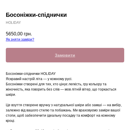
Босоніжки-спіднички
HOLIDAY
5650,00
грн.
Як зняти заміри?
Замовити
Босоніжки-спіднички HOLIDAY
Яскравий настрій літа — у кожному русі.
Босоніжки створені для тих, хто цінує легкість, гру кольору та
жіночність, яка говорить без слів — мов літній вітер, що торкається
шкіри.
Це взуття створене вручну з натуральної шкіри або замші — на вибір,
залежно від вашого стилю та побажань. Ми враховуємо заміри вашої
стопи, щоб забезпечити ідеальну посадку та комфорт на кожному
кроці.