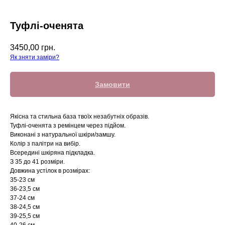
Туфлі-оченята
3450,00
грн.
Як зняти заміри?
Замовити
Якісна та стильна база твоїх незабутніх образів.
Туфлі-оченята з ремінцем через підйом.
Виконані з натуральної шкіри/замшу.
Колір з палітри на вибір.
Всередині шкіряна підкладка.
З 35 до 41 розміри.
Довжина устілок в розмірах:
35-23 cм
36-23,5 см
37-24 см
38-24,5 см
39-25,5 см