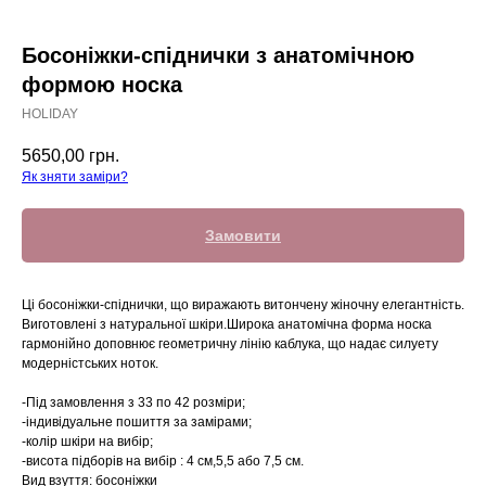
Босоніжки-спіднички з анатомічною
формою носка
HOLIDAY
5650,00
грн.
Як зняти заміри?
Замовити
Ці босоніжки-спіднички, що виражають витончену жіночну елегантність.
Виготовлені з натуральної шкіри.Широка анатомічна форма носка
гармонійно доповнює геометричну лінію каблука, що надає силуету
модерністських ноток.
-Під замовлення з 33 по 42 розміри;
-індивідуальне пошиття за замірами;
-колір шкіри на вибір;
-висота підборів на вибір : 4 см,5,5 або 7,5 см.
Вид взуття: босоніжки