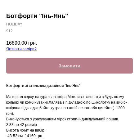
Ботфорти "Інь-Янь"
HOLIDAY
912
16890,00
грн.
Як зняти заміри?
Замовити
Ботфорти зі стильним дизайном "Інь-Янь"
Матеріал верху-натуральна шкіра.Можливо виконати в будь-якому
кольорі чи комбінуванні.Халява з підкладкою,по щиколотку на вибір-
шкіряна підкладка,байка,хутро на тканій основі або цигейка (+1200
грн).
Виконуються з урахуванням мірок стопи-індивідуальний пошив.
З 33 по 42 розмір.
Висота чобіт на вибір:
-43-52 см -14160 грн.