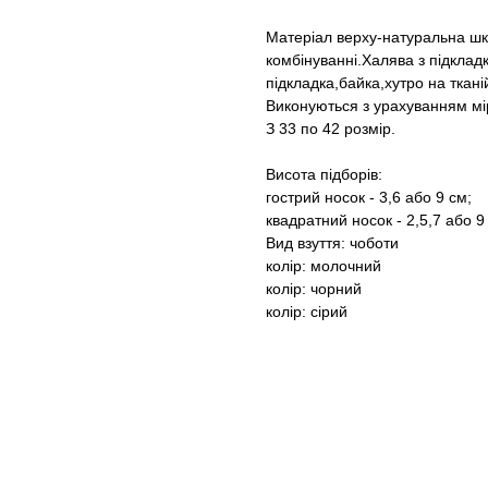
Матеріал верху-натуральна шк
комбінуванні.Халява з підклад
підкладка,байка,хутро на ткані
Виконуються з урахуванням мі
З 33 по 42 розмір.
Висота підборів:
гострий носок - 3,6 або 9 см;
квадратний носок - 2,5,7 або 9
Вид взуття: чоботи
колір: молочний
колір: чорний
колір: сірий