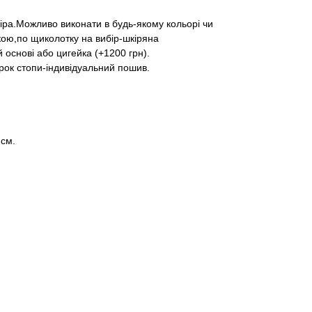
іра.Можливо виконати в будь-якому кольорі чи
кою,по щиколотку на вибір-шкіряна
й основі або цигейка (+1200 грн).
рок стопи-індивідуальний пошив.
 см.