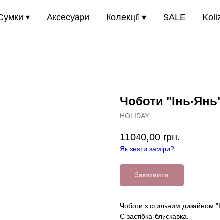
Сумки ▾
Аксесуари
Колекції ▾
SALE
Koli
Чоботи "Інь-Янь
HOLIDAY
11040,00
грн.
Як зняти заміри?
Замовити
Чоботи з стильним дизайном "
Є застібка-блискавка.