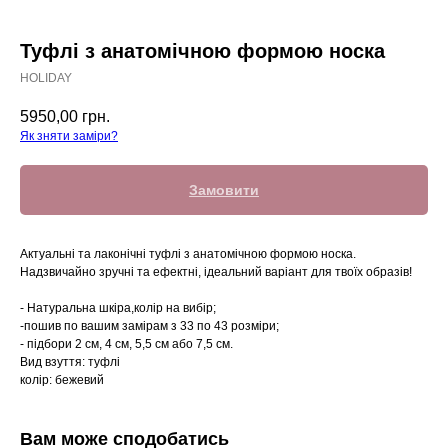
Туфлі з анатомічною формою носка
HOLIDAY
5950,00
грн.
Як зняти заміри?
Замовити
Актуальні та лаконічні туфлі з анатомічною формою носка.
Надзвичайно зручні та ефектні, ідеальний варіант для твоїх образів!
- Натуральна шкіра,колір на вибір;
-пошив по вашим замірам з 33 по 43 розміри;
- підбори 2 см, 4 см, 5,5 см або 7,5 см.
Вид взуття: туфлі
колір: бежевий
Вам може сподобатись