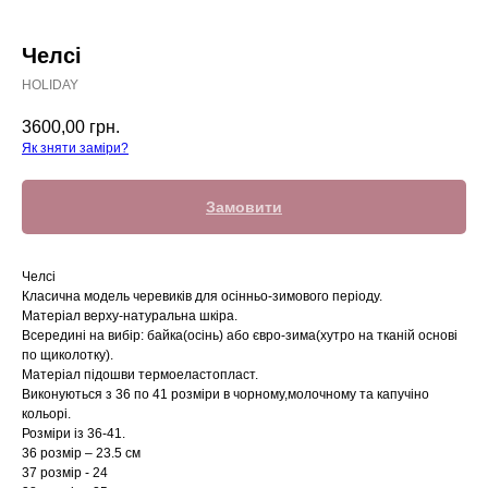
Челсі
HOLIDAY
3600,00
грн.
Як зняти заміри?
Замовити
Челсі
Класична модель черевиків для осінньо-зимового періоду.
Матеріал верху-натуральна шкіра.
Всередині на вибір: байка(осінь) або євро-зима(хутро на тканій основі
по щиколотку).
Матеріал підошви термоеластопласт.
Виконуються з 36 по 41 розміри в чорному,молочному та капучіно
кольорі.
Розміри із 36-41.
36 розмір – 23.5 см
37 розмір - 24