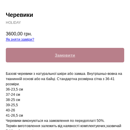
Черевики
HOLIDAY
3600,00
грн.
Як зняти заміри?
Замовити
Базові черевики з натуральної шкіри або замша. Внутрішньо-вовна на
тканинній основі або на байці. Стандартна розмірна сітка з 36-41
розміри.
36-23,5 см
37-24 см
38-25 см
39-25,5
40-26
41-26,5 см
Черевики виконуються на замовлення по передоплаті 50%.
Термін виготовлення залежить від наявності комплектуючих,зазвичай