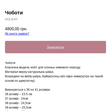
Чоботи
HOLIDAY
4800,00
грн.
Як зняти заміри?
Замовити
Чоботи
Класична модель чобіт для осінньо-зимового періоду.
Матеріал верху-натуральна шкіра.
Всередині на вибір:шкіра, байка(осінь) або євро-зима(хутро на тканій
основі по щиколотку).
Виконуються з 36 по 41 розміри.
36 розмір – 23.5 см
37 розмір - 24см
38 розмір - 24,5см
39 розмір – 25,5см