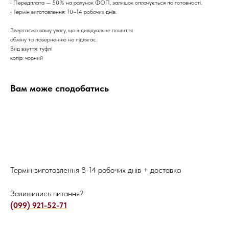
• Передплата — 50% на рахунок ФОП, залишок оплачується по готовності.
• Термін виготовлення: 10–14 робочих днів.
Звертаємо вашу увагу, що індивідуальне пошиття
обміну та поверненню не підлягає.
Вид взуття: туфлі
колір: чорний
Вам може сподобатись
Термін виготовлення 8-14 робочих днів + доставка
Залишились питання?
(099) 921-52-71