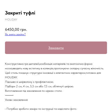
Закриті туфлі
HOLIDAY
6450,00
грн.
Як зняти заміри?
Замовити
Конструктивна гра деталей,комбінація матеріалів та анатомічна форма
носка,вводять нову естетику в колекцію,пропонуючи складну сучасну жіночність.
Цей стиль поєднує структурні інновації з елегантним характером,типовим для
HOLIDAY.
Підошва зі шкірволону з профілактикою.
Підбори 2 см, 4 см, 5,5 см або 7,5 см, обтягнуті шкірою.
Виготовлення під замовлення по міркам стопи.
⸻
Умови замовлення:
• Потрібно зробити заміри по інструкції та надіслати фото.