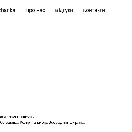
zhanka
Про нас
Відгуки
Контакти
цем через підйом.
або замша.Колір на вибір.Всередині шкіряна