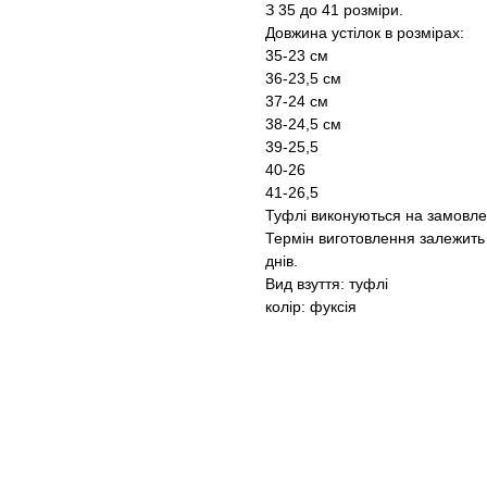
З 35 до 41 розміри.
Довжина устілок в розмірах:
35-23 cм
36-23,5 см
37-24 см
38-24,5 см
39-25,5
40-26
41-26,5
Туфлі виконуються на замовле
Термін виготовлення залежить
днів.
Вид взуття: туфлі
колір: фуксія