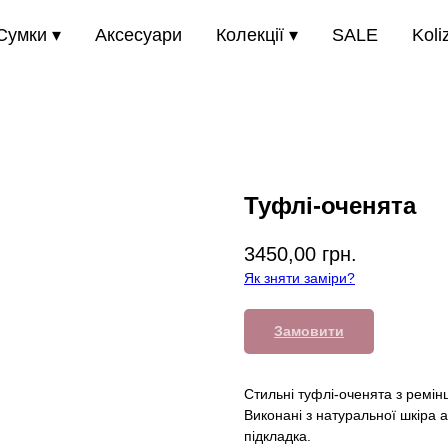
Сумки ▾
Аксесуари
Колекції ▾
SALE
Koli
Туфлі-оченята
3450,00
грн.
Як зняти заміри?
Замовити
Стильні туфлі-оченята з ремін
Виконані з натуральної шкіра 
підкладка.