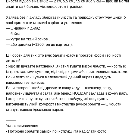
Висота підборів на вибір — 2 см, 5.5 см.,7.5 см або 9 см — щоб ви могли
знайти свій баланс між комфортом і грацією.
Халява без підкладу зберігає гнучкість та природну структуру шкіри. У
зоні щиколотки можливі варіанти утеплення:
— шкіряний підклад,
— байка,
— хутро на тканій основі,
— або цигейка (+1200 грн до вартості).
Ці чоботи для тих, хто вміє бачити красу в простоті форм і точності
деталей.
Якщо ви шукаєте натхнення, як стилізувати високі чоботи, — носіть їх
із трикотажними сукнями, міді-спідницями або приталеними жакетами.
Вони легко впишуться в елегантний денний образ і додадуть
виразності вечірньому.
Вони створені, щоб підкреслити вашу ходу — впевнену, легку,
наповнену відчуттям свята, яке бренд HOLIDAY закладає в кожну пару.
І якщо ви плануєте купити чоботи на каблуку, які поєднують
витонченість ліній, комфорт і мистецтво ручної роботи — ці чоботи
стануть вашою ідеальною парою.
⸻
Умови замовлення:
• Потрібно зробити заміри по інструкції та надіслати фото.