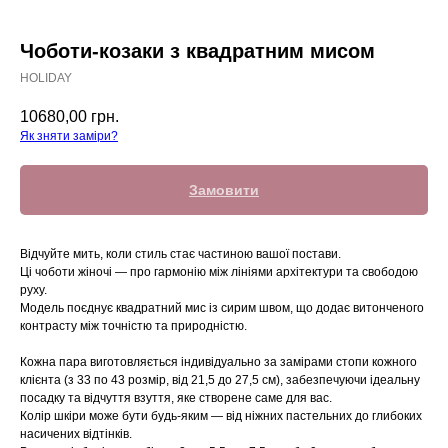
Чоботи-козаки з квадратним мисом
HOLIDAY
10680,00
грн.
Як зняти заміри?
Замовити
Відчуйте мить, коли стиль стає частиною вашої постави.
Ці чоботи жіночі — про гармонію між лініями архітектури та свободою
руху.
Модель поєднує квадратний мис із сирим швом, що додає витонченого
контрасту між точністю та природністю.
Кожна пара виготовляється індивідуально за замірами стопи кожного
клієнта (з 33 по 43 розмір, від 21,5 до 27,5 см), забезпечуючи ідеальну
посадку та відчуття взуття, яке створене саме для вас.
Колір шкіри може бути будь-яким — від ніжних пастельних до глибоких
насичених відтінків.