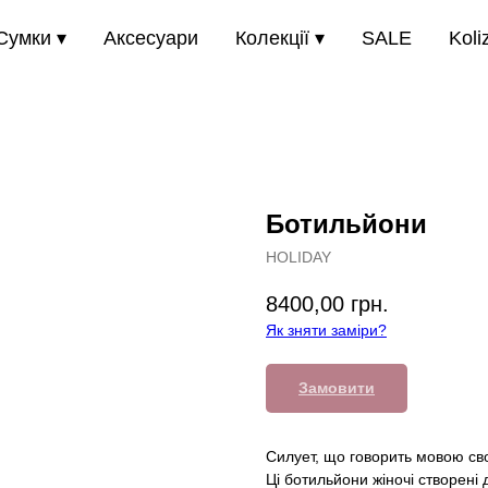
Сумки ▾
Аксесуари
Колекції ▾
SALE
Koli
Ботильйони
HOLIDAY
8400,00
грн.
Як зняти заміри?
Замовити
Силует, що говорить мовою св
Ці ботильйони жіночі створені 