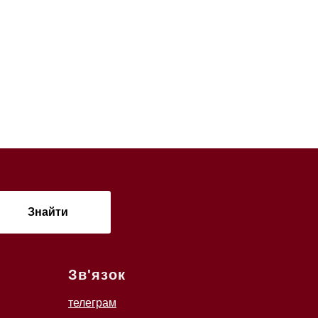
Знайти
Зв'язок
телеграм