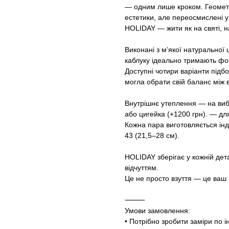
— одним лише кроком. Геометр
естетики, але переосмислені у 
HOLIDAY — жити як на святі, на
Виконані з м’якої натуральної
каблуку ідеально тримають фо
Доступні чотири варіанти підбо
могла обрати свій баланс між в
Внутрішнє утеплення — на вибі
або цигейка (+1200 грн). — дл
Кожна пара виготовляється інд
43 (21,5–28 см).
HOLIDAY зберігає у кожній де
відчуттям.
Це не просто взуття — це ваш н
⸻
Умови замовлення:
• Потрібно зробити заміри по і