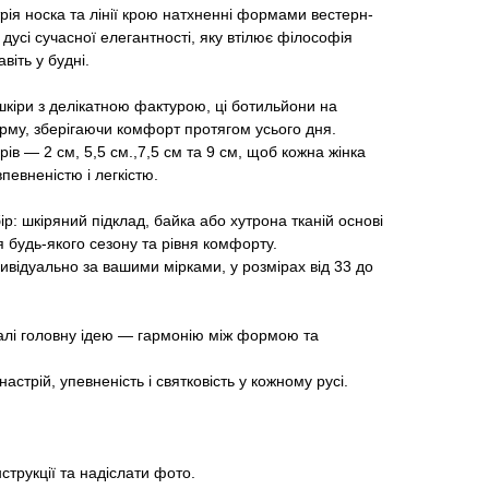
ія носка та лінії крою натхненні формами вестерн-
дусі сучасної елегантності, яку втілює філософія
віть у будні.
 шкіри з делікатною фактурою, ці ботильйони на
рму, зберігаючи комфорт протягом усього дня.
рів — 2 см, 5,5 см.,7,5 см та 9 см, щоб кожна жінка
певненістю і легкістю.
р: шкіряний підклад, байка або хутрона тканій основі
я будь-якого сезону та рівня комфорту.
ивідуально за вашими мірками, у розмірах від 33 до
талі головну ідею — гармонію між формою та
астрій, упевненість і святковість у кожному русі.
нструкції та надіслати фото.