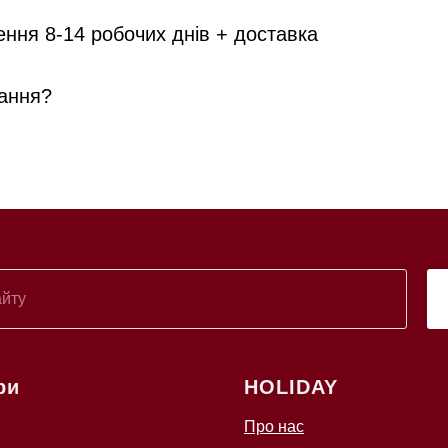
ення 8-14 робочих днів + доставка
ання?
ри
HOLIDAY
Про нас